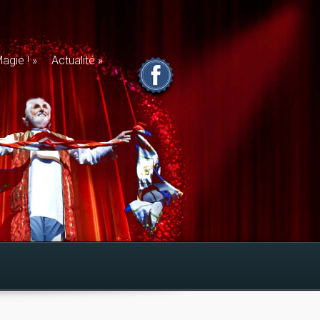
agie !
»
Actualité
»