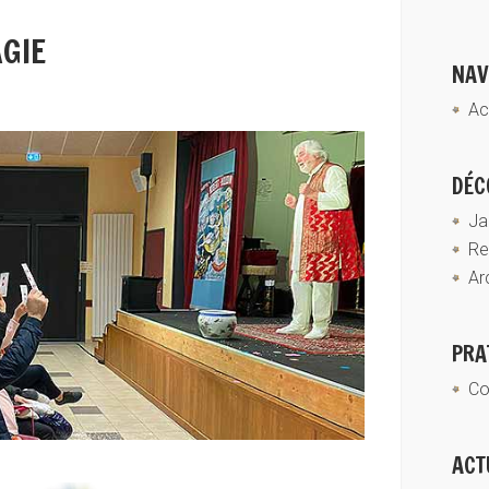
GIE
NAV
Ac
DÉC
Ja
Re
Ar
PRA
Co
ACT