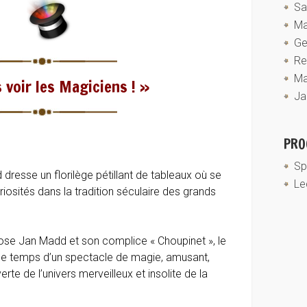
Sa
Ma
Ge
Re
Ma
 voir les Magiciens ! »
Ja
PR
Sp
resse un florilège pétillant de tableaux où se
Le
iosités dans la tradition séculaire des grands
opose Jan Madd et son complice « Choupinet », le
le temps d’un spectacle de magie, amusant,
erte de l’univers merveilleux et insolite de la