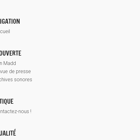
IGATION
cueil
OUVERTE
n Madd
vue de presse
chives sonores
TIQUE
ntactez-nous !
UALITÉ